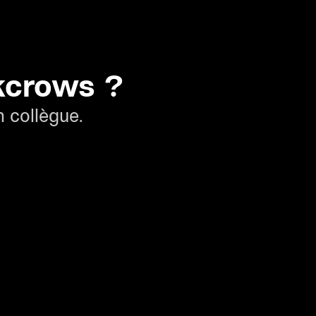
ckcrows ?
 collègue.