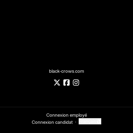
black-crows.com
Connexion employé
·
Français
Connexion candidat
Changer la langue